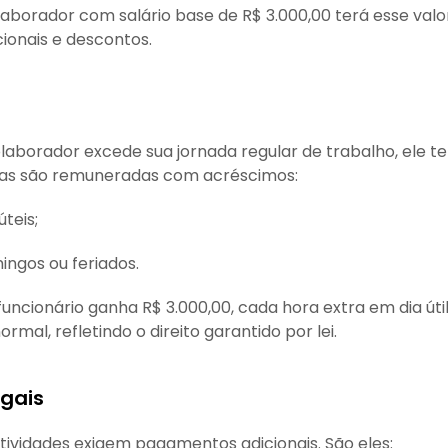
borador com salário base de R$ 3.000,00 terá esse val
cionais e descontos.
aborador excede sua jornada regular de trabalho, ele te
oras são remuneradas com acréscimos:
teis;
ngos ou feriados.
uncionário ganha R$ 3.000,00, cada hora extra em dia útil
ormal, refletindo o direito garantido por lei.
egais
atividades exigem pagamentos adicionais. São eles: