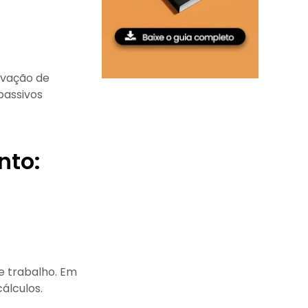
ovação de
passivos
nto:
e trabalho. Em
álculos.