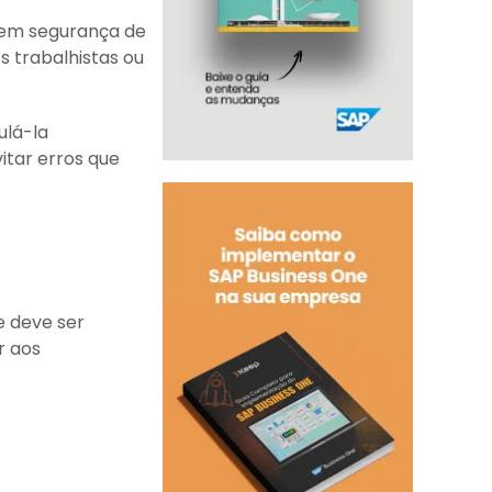
Tem segurança de
 trabalhistas ou
ulá-la
itar erros que
e deve ser
r aos