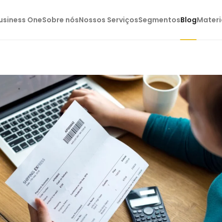
usiness One
Sobre nós
Nossos Serviços
Segmentos
Blog
Materi