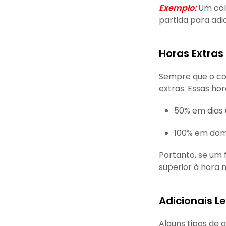
Exemplo:
Um cola
partida para adi
Horas Extras
Sempre que o col
extras. Essas h
50% em dias ú
100% em domi
Portanto, se um f
superior à hora n
Adicionais L
Alguns tipos de 