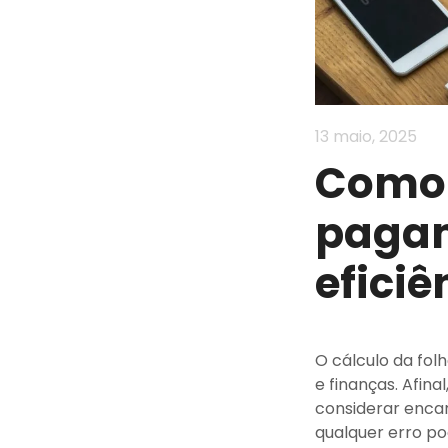
13 maio, 2025
Como 
pagam
eficiê
O cálculo da fol
e finanças. Afin
considerar encar
qualquer erro pod