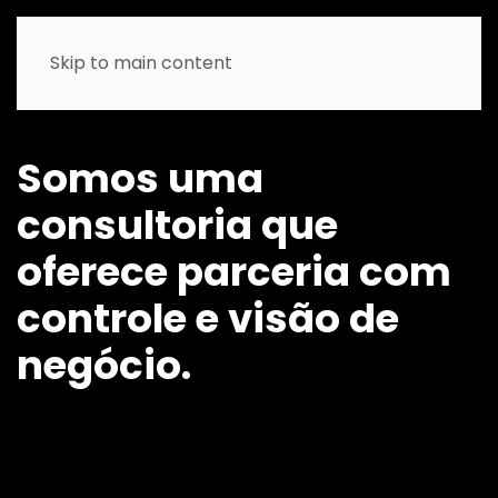
Skip to main content
Início
Somos uma
SAP Business One
consultoria
que
Sobre nós
oferece parceria com
Nossos Serviços
controle e visão de
negócio.
Implantação
Desenvolvimento
Suporte
Segmentos