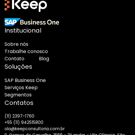
Institucional
Sobre nós
Trabalhe conosco
Contato
Blog
Soluções
SAP Business One
Serviços Keep
Segmentos
Contatos
(11) 2397-1760
+55 (11) 942515800
ola@keepconsultoria.com.br
R. Gomes de Carvalho, 1666 - 3º andar - Vila Olímpia, São