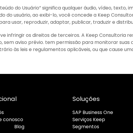
teúdo do Usuário” significa qualquer áudio, vídeo, texto,
do do usuário, ao exibi-lo, você concede a Keep Consultor
para usar, reproduzir, adaptar, publicar, traduzir e distri
e infringir os direitos de terceiros. A Keep Consultoria 
, sem aviso prévio. tem permissão para monitorar suas a
trário às leis e regulamentos aplicáveis, ou que cause u
cional
Soluções
ós
SAP Business One
e conosco
Serviços Keep
ato
Blog
Segmentos