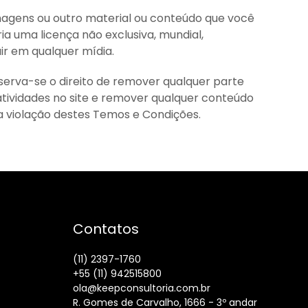
 imagens ou outro material ou conteúdo que você
ia uma licença não exclusiva, mundial,
buir em qualquer mídia.
reserva-se o direito de remover qualquer parte
tividades no site e remover qualquer conteúdo
ma violação destes Temos e Condições.
Contatos
(11) 2397-1760
+55 (11) 942515800
ola@keepconsultoria.com.br
R. Gomes de Carvalho, 1666 - 3º andar