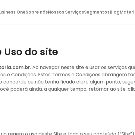
usiness One
Sobre nós
Nossos Serviços
Segmentos
Blog
Materi
 Uso do site
oria.com.br
. Ao navegar neste site e usar os serviços q
Condições. Estes Termos e Condições abrangem todos o
não concorde ou não tenha ficado claro algum ponto, su
ocê poderá ainda, a qualquer tempo, retomar ao site, cl
ria regem o uso deste Site e todo o seu conteúdo (“Site”