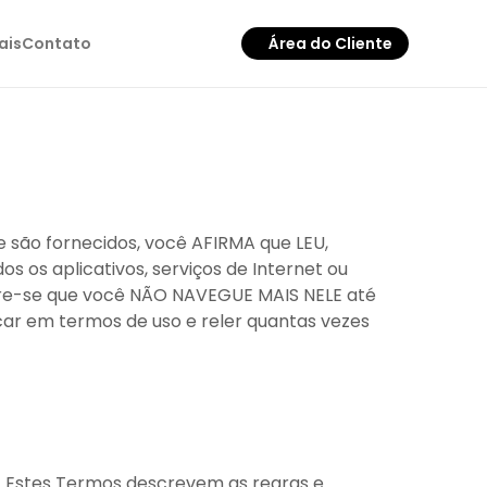
ais
Contato
Área do Cliente
ue são fornecidos, você AFIRMA que LEU,
s aplicativos, serviços de Internet ou
gere-se que você NÃO NAVEGUE MAIS NELE até
icar em termos de uso e reler quantas vezes
). Estes Termos descrevem as regras e