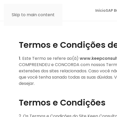
Início
SAP B
Skip to main content
Termos e Condições de
1
. Este Termo se refere ao(à)
www.keepconsult
COMPREENDEU e CONCORDA com nossos Termos e 
extensões dos sites relacionados. Caso você 
que você tenha sanado todas as suas dúvidas. V
desejar.
Termos e Condições
2. Os Termos e Condições do Site Keep Consulto