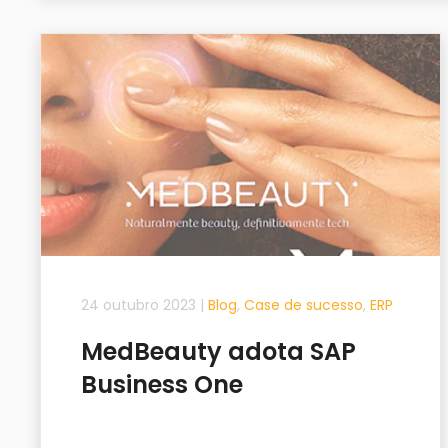
24 outubro 2023
|
Blog
,
Case de sucesso
,
ERP
MedBeauty adota SAP
Business One