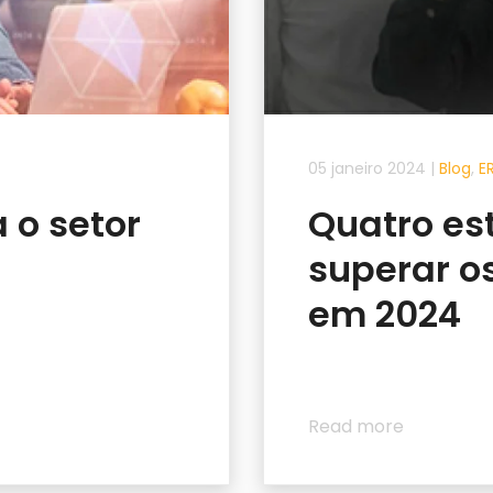
05 janeiro 2024
|
Blog
,
E
 o setor
Quatro es
superar o
em 2024
Read more