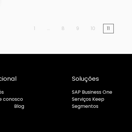
1
…
8
9
10
11
cional
Soluções
ós
SAP Business One
e conosco
Serviços Keep
ato
Blog
Segmentos