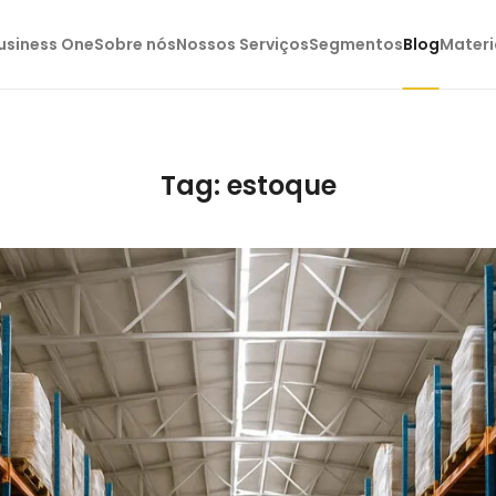
usiness One
Sobre nós
Nossos Serviços
Segmentos
Blog
Materi
Tag:
estoque