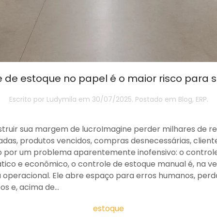
e de estoque no papel é o maior risco para s
Escrito por
Ludymila
em
30/07/2025
. Postado em
Blog
,
ERP
.
destruir sua margem de lucroImagine perder milhares de 
das, produtos vencidos, compras desnecessárias, clientes 
 por um problema aparentemente inofensivo: o controle
tico e econômico, o controle de estoque manual é, na v
ia operacional. Ele abre espaço para erros humanos, per
s e, acima de...
estoque