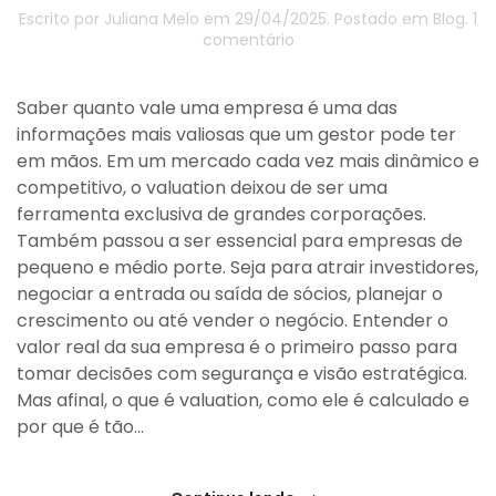
Escrito por
Juliana Melo
em
29/04/2025
. Postado em
Blog
.
1
em
comentário
O
que
é
Saber quanto vale uma empresa é uma das
Valuation
informações mais valiosas que um gestor pode ter
e
em mãos. Em um mercado cada vez mais dinâmico e
para
competitivo, o valuation deixou de ser uma
que
ele
ferramenta exclusiva de grandes corporações.
serve?
Também passou a ser essencial para empresas de
pequeno e médio porte. Seja para atrair investidores,
negociar a entrada ou saída de sócios, planejar o
crescimento ou até vender o negócio. Entender o
valor real da sua empresa é o primeiro passo para
tomar decisões com segurança e visão estratégica.
Mas afinal, o que é valuation, como ele é calculado e
por que é tão...