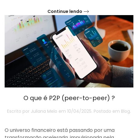
Continue lendo
O que é P2P (peer-to-peer) ?
Escrito por
Juliana Melo
em
10/04/2025
. Postado em
Blog
.
O universo financeiro está passando por uma
transformação acelerada, impulsionada pela