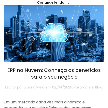
Continue lendo
ERP na Nuvem: Conheça os benefícios
para o seu negócio
Escrito por
Juliana Melo
em
02/04/2025
. Postado em
Blog
.
Em um mercado cada vez mais dinâmico e
competitivo, a gestão eficiente dos processos