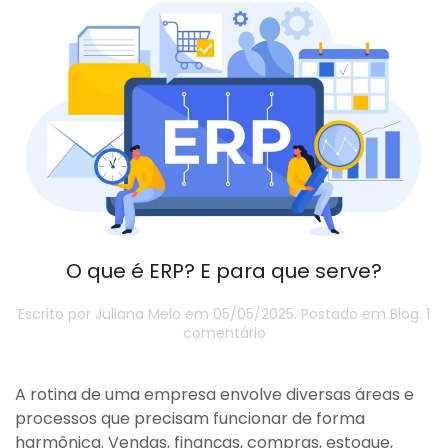
O que é ERP? E para que serve?
Escrito por
Juliana Melo
em
05/05/2025
. Postado em
Blog
.
1
em
comentário
O
que
é
A rotina de uma empresa envolve diversas áreas e
ERP?
processos que precisam funcionar de forma
E
harmônica. Vendas, finanças, compras, estoque,
para