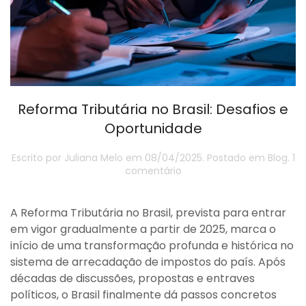
Reforma Tributária no Brasil: Desafios e
Oportunidade
Escrito por
Juliana Melo
em
08/04/2025
. Postado em
Blog
.
1
em
comentário
Reforma
Tributária
no
A Reforma Tributária no Brasil, prevista para entrar
Brasil:
em vigor gradualmente a partir de 2025, marca o
Desafios
início de uma transformação profunda e histórica no
e
sistema de arrecadação de impostos do país. Após
Oportunidade
décadas de discussões, propostas e entraves
políticos, o Brasil finalmente dá passos concretos