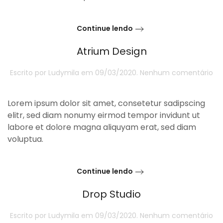
Continue lendo
Atrium Design
e
Escrito por
Ludymila
em
09/03/2020
.
Nenhum comentário
At
De
Lorem ipsum dolor sit amet, consetetur sadipscing
elitr, sed diam nonumy eirmod tempor invidunt ut
labore et dolore magna aliquyam erat, sed diam
voluptua.
Continue lendo
Drop Studio
e
Escrito por
Ludymila
em
09/03/2020
.
Nenhum comentário