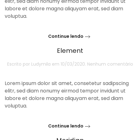
elitr, sed diam nonumy eirmod tempor invidunt ut
labore et dolore magna aliquyam erat, sed diam
voluptua.
Continue lendo
Element
e
Escrito por
Ludymila
em
10/03/2020
.
Nenhum comentário
El
Lorem ipsum dolor sit amet, consetetur sadipscing
elitr, sed diam nonumy eirmod tempor invidunt ut
labore et dolore magna aliquyam erat, sed diam
voluptua.
Continue lendo