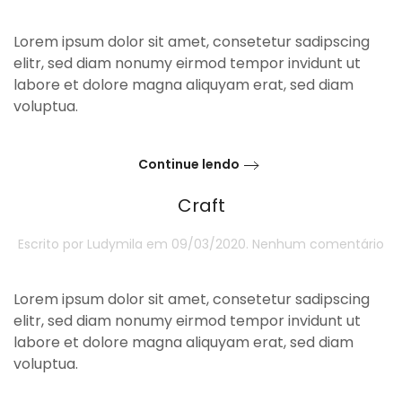
Dr
St
Lorem ipsum dolor sit amet, consetetur sadipscing
elitr, sed diam nonumy eirmod tempor invidunt ut
labore et dolore magna aliquyam erat, sed diam
voluptua.
Continue lendo
Craft
e
Escrito por
Ludymila
em
09/03/2020
.
Nenhum comentário
Cr
Lorem ipsum dolor sit amet, consetetur sadipscing
elitr, sed diam nonumy eirmod tempor invidunt ut
labore et dolore magna aliquyam erat, sed diam
voluptua.