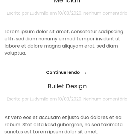
Meridian
e
Escrito por
Ludymila
em
10/03/2020
.
Nenhum comentário
Mer
Lorem ipsum dolor sit amet, consetetur sadipscing
elitr, sed diam nonumy eirmod tempor invidunt ut
labore et dolore magna aliquyam erat, sed diam
voluptua.
Continue lendo
Bullet Design
e
Escrito por
Ludymila
em
10/03/2020
.
Nenhum comentário
Bul
Des
At vero eos et accusam et justo duo dolores et ea
rebum. Stet clita kasd gubergren, no sea takimata
sanctus est Lorem ipsum dolor sit amet.