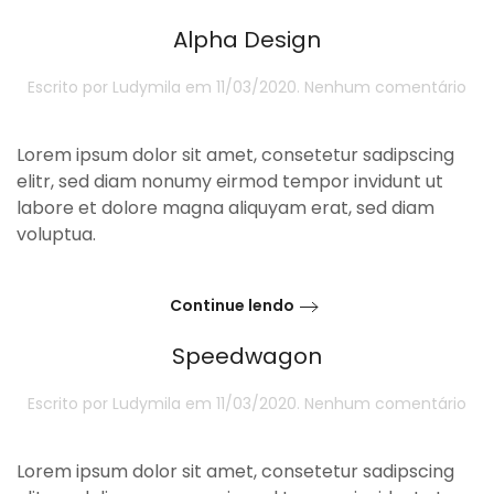
Alpha Design
em
Escrito por
Ludymila
em
11/03/2020
.
Nenhum comentário
Alp
Des
Lorem ipsum dolor sit amet, consetetur sadipscing
elitr, sed diam nonumy eirmod tempor invidunt ut
labore et dolore magna aliquyam erat, sed diam
voluptua.
Continue lendo
Speedwagon
em
Escrito por
Ludymila
em
11/03/2020
.
Nenhum comentário
Sp
Lorem ipsum dolor sit amet, consetetur sadipscing