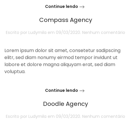
Continue lendo
Compass Agency
e
Escrito por
Ludymila
em
09/03/2020
.
Nenhum comentário
Co
Ag
Lorem ipsum dolor sit amet, consetetur sadipscing
elitr, sed diam nonumy eirmod tempor invidunt ut
labore et dolore magna aliquyam erat, sed diam
voluptua.
Continue lendo
Doodle Agency
e
Escrito por
Ludymila
em
09/03/2020
.
Nenhum comentário
Do
Ag