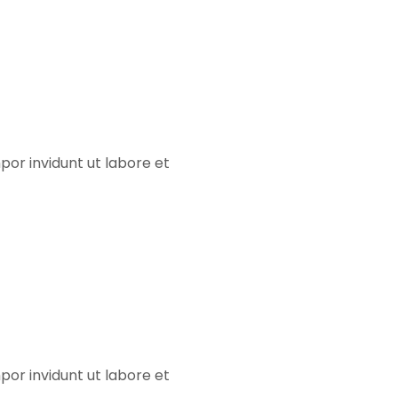
m
bitech
or invidunt ut labore et
m
ement
or invidunt ut labore et