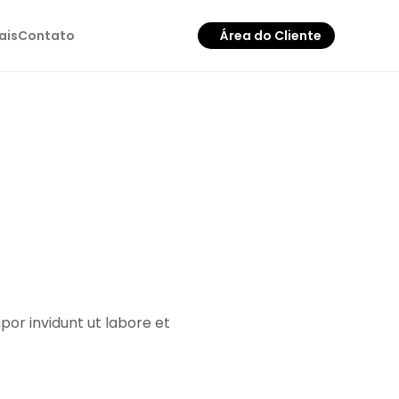
ais
Contato
Área do Cliente
nk
dio
or invidunt ut labore et