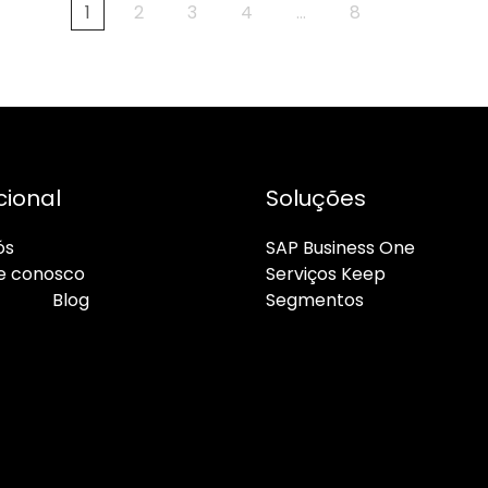
1
2
3
4
…
8
cional
Soluções
ós
SAP Business One
e conosco
Serviços Keep
ato
Blog
Segmentos