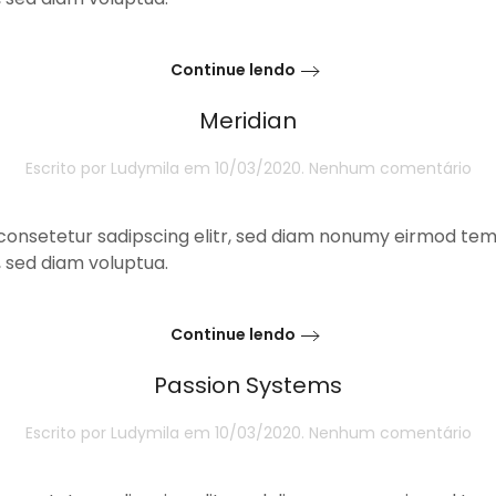
Continue lendo
Meridian
e
Escrito por
Ludymila
em
10/03/2020
.
Nenhum comentário
Mer
consetetur sadipscing elitr, sed diam nonumy eirmod temp
 sed diam voluptua.
Continue lendo
Passion Systems
e
Escrito por
Ludymila
em
10/03/2020
.
Nenhum comentário
Pas
Sy