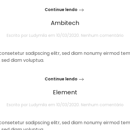
Continue lendo
Ambitech
e
Escrito por
Ludymila
em
10/03/2020
.
Nenhum comentário
Am
consetetur sadipscing elitr, sed diam nonumy eirmod temp
 sed diam voluptua.
Continue lendo
Element
e
Escrito por
Ludymila
em
10/03/2020
.
Nenhum comentário
El
consetetur sadipscing elitr, sed diam nonumy eirmod temp
 sed diam voluptua.