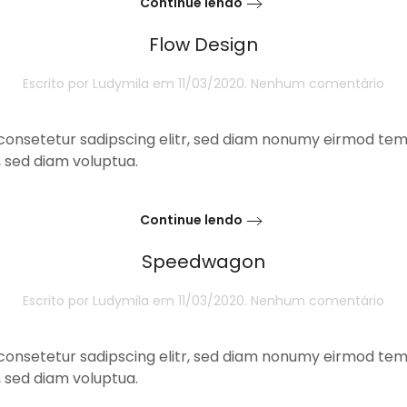
Continue lendo
Flow Design
em
Escrito por
Ludymila
em
11/03/2020
.
Nenhum comentário
Flo
Des
consetetur sadipscing elitr, sed diam nonumy eirmod temp
 sed diam voluptua.
Continue lendo
Speedwagon
em
Escrito por
Ludymila
em
11/03/2020
.
Nenhum comentário
Sp
consetetur sadipscing elitr, sed diam nonumy eirmod temp
 sed diam voluptua.