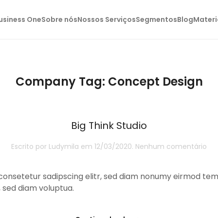
usiness One
Sobre nós
Nossos Serviços
Segmentos
Blog
Materi
Company Tag:
Concept Design
Big Think Studio
em
Escrito por
Ludymila
em
12/03/2020
.
Nenhum comentário
Big
Thi
Stu
consetetur sadipscing elitr, sed diam nonumy eirmod temp
 sed diam voluptua.