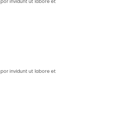
or invidunt ut labore et
m
bed
bsites
or invidunt ut labore et
m
op