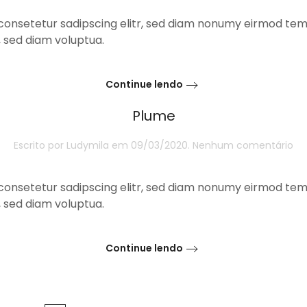
consetetur sadipscing elitr, sed diam nonumy eirmod temp
 sed diam voluptua.
Continue lendo
Plume
e
Escrito por
Ludymila
em
09/03/2020
.
Nenhum comentário
Pl
consetetur sadipscing elitr, sed diam nonumy eirmod temp
 sed diam voluptua.
Continue lendo