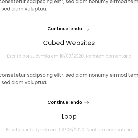
consetetur sadipscing elitr, sed diam nonumy eirmod temp
 sed diam voluptua.
Continue lendo
Cubed Websites
e
Escrito por
Ludymila
em
10/03/2020
.
Nenhum comentário
Cu
We
consetetur sadipscing elitr, sed diam nonumy eirmod temp
 sed diam voluptua.
Continue lendo
Loop
e
Escrito por
Ludymila
em
09/03/2020
.
Nenhum comentário
Lo