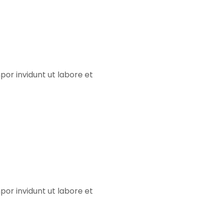
w
ign
or invidunt ut labore et
eedwagon
or invidunt ut labore et